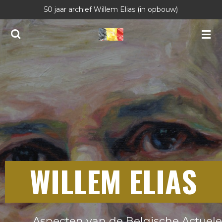
50 jaar archief Willem Elias (in opbouw)
Ga
direct
naar
de
hoofdinhoud
WILLEM ELIAS
Aspecten van de Belgische Actuele