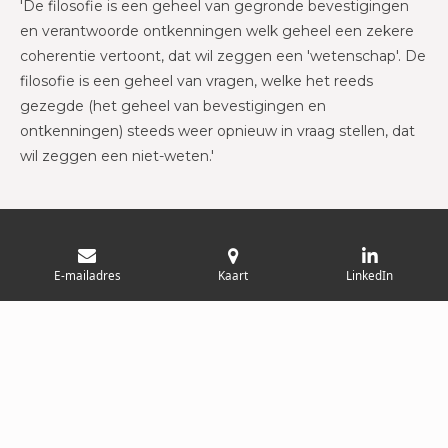
'De filosofie is een geheel van gegronde bevestigingen
en verantwoorde ontkenningen welk geheel een zekere
coherentie vertoont, dat wil zeggen een 'wetenschap'. De
filosofie is een geheel van vragen, welke het reeds
gezegde (het geheel van bevestigingen en
ontkenningen) steeds weer opnieuw in vraag stellen, dat
wil zeggen een niet-weten.'
D
D
S
D
E-mailadres
Kaart
LinkedIn
e
e
h
e
© 2020-2026 Willem Elias - Oostende / Concept en
l
e
a
l
e
l
r
e
realisatie: Rudi D'Hauwers
n
e
n
Powered by
JouwWeb