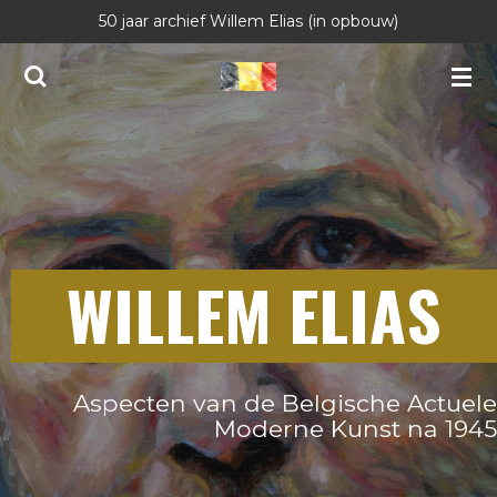
50 jaar archief Willem Elias (in opbouw)
Ga
direct
naar
de
hoofdinhoud
WILLEM ELIAS
Aspecten van de Belgische Actuele
Moderne Kunst na 1945