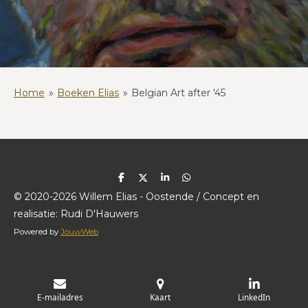
Home
»
Boeken Elias
»
Belgian Art after '45
D
D
S
D
e
e
h
e
© 2020-2026 Willem Elias - Oostende / Concept en
l
e
a
l
e
l
r
e
realisatie: Rudi D'Hauwers
n
e
n
Powered by
JouwWeb
E-mailadres
Kaart
LinkedIn