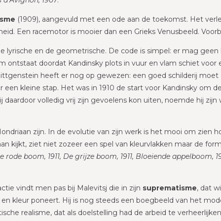
isme
(1909), aangevuld met een ode aan de toekomst. Het verle
nheid. Een racemotor is mooier dan een Grieks Venusbeeld. Voor
lyrische en de geometrische. De code is simpel: er mag geen he
m ontstaat doordat Kandinsky plots in vuur en vlam schiet voor e
ttgenstein heeft er nog op gewezen: een goed schilderij moet oo
 een kleine stap. Het was in 1910 de start voor Kandinsky om de 
daardoor volledig vrij zijn gevoelens kon uiten, noemde hij zijn w
ndriaan zijn. In de evolutie van zijn werk is het mooi om zien h
n kijkt, ziet niet zozeer een spel van kleurvlakken maar de for
 rode boom, 1911, De grijze boom, 1911, Bloeiende appelboom, 19
ie vindt men pas bij Malevitsj die in zijn
suprematisme
, dat w
 en kleur poneert. Hij is nog steeds een boegbeeld van het mode
ische realisme, dat als doelstelling had de arbeid te verheerlijke