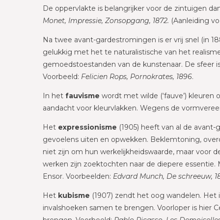
De oppervlakte is belangrijker voor de zintuigen da
Monet, Impressie, Zonsopgang, 1872.
(Aanleiding vo
Na twee avant-gardestromingen is er vrij snel (in 
gelukkig met het te naturalistische van het realis
gemoedstoestanden van de kunstenaar. De sfeer is 
Voorbeeld:
Felicien Rops, Pornokrates, 1896
.
In het
fauvisme
wordt met wilde (‘fauve’) kleuren o
aandacht voor kleurvlakken. Wegens de vormveree
Het
expressionisme
(1905) heeft van al de avant-
gevoelens uiten en opwekken. Beklemtoning, overdri
niet zijn om hun werkelijkheidswaarde, maar voor 
werken zijn zoektochten naar de diepere essentie
Ensor. Voorbeelden:
Edvard Munch, De schreeuw, 189
Het
kubisme
(1907) zendt het oog wandelen. Het is
invalshoeken samen te brengen. Voorloper is hier 
brengen. Voorbeeld:
Pablo Picasso, Les Demoiselle