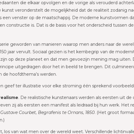
daanten die elkaar opvolgen en de vorige als verouderd achterl
de kunst veronderstelt de mogelijkheid dat de realiteit zodanig n
als een venster op de maatschappij. De moderne kunstvormen 
n constructie is. Dat is de basis voor het onderscheid tussen de
erie geworden van manieren waarop men anders naar de wereld k
150 jaar vervult. Sociaal gezien is het kernbegrip van de modern
zijn op deze planeet en dat men gevoezijn mening mag uiten. D
e principe uitgedragen door het in beeld te brengen. Dit culminee
ijn de hoofdthema’s werden.
n geef ter illustratie voor elke stroming één sprekend voorbeeld
realisme
. De realistische kunstenaars werden als eersten uit de 
n zij als eersten een manifest als leidraad bij hun werk. Het r
:
Gustave Courbet, Begrafenis te Ornans, 1850
. (Het groot forma
n.)
t, los van wat men over de wereld weet. Verschillende lichtinval