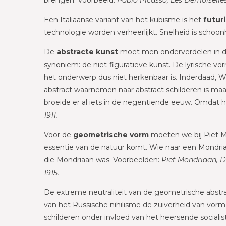
Een Italiaanse variant van het kubisme is het
futur
technologie worden verheerlijkt. Snelheid is schoo
De
abstracte kunst
moet men onderverdelen in de 
synoniem: de niet-figuratieve kunst. De lyrische vor
het onderwerp dus niet herkenbaar is. Inderdaad, Wi
abstract waarnemen naar abstract schilderen is maar
broeide er al iets in de negentiende eeuw. Omdat hij 
1911.
Voor de
geometrische vorm
moeten we bij Piet Mo
essentie van de natuur komt. Wie naar een Mondriaa
die Mondriaan was. Voorbeelden:
Piet Mondriaan, De
1915.
De extreme neutraliteit van de geometrische abstract
van het Russische nihilisme de zuiverheid van vorm
schilderen onder invloed van het heersende socialist