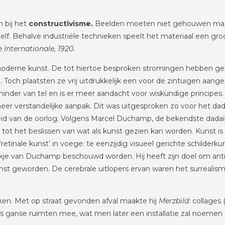
 bij het
constructivisme.
Beelden moeten niet gehouwen maar
f. Behalve industriële technieken speelt het materiaal een groot
Internationale, 1920.
oderne kunst. De tot hiertoe besproken stromingen hebben geb
Toch plaatsten ze vrij uitdrukkelijk een voor de zintuigen aang
 minder van tel en is er meer aandacht voor wiskundige principes
en meer verstandelijke aanpak. Dit was uitgesproken zo voor het d
id van de oorlog. Volgens Marcel Duchamp, de bekendste dadaïst
t het beslissen van wat als kunst gezien kan worden. Kunst is 
inale kunst’ in voege: te eenzijdig visueel gerichte schilderkun
trekje van Duchamp beschouwd worden. Hij heeft zijn doel om ant
unst geworden. De cerebrale uitlopers ervan waren het surreali
ken. Met op straat gevonden afval maakte hij
Merzbild
: collages
lfs ganse ruimten mee, wat men later een installatie zal noemen