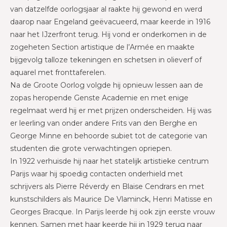
van datzelfde oorlogsjaar al raakte hij gewond en werd
daarop naar Engeland geëvacueerd, maar keerde in 1916
naar het IJzerfront terug. Hij vond er onderkomen in de
zogeheten Section artistique de l’Armée en maakte
bijgevolg talloze tekeningen en schetsen in olieverf of
aquarel met fronttaferelen.
Na de Groote Oorlog volgde hij opnieuw lessen aan de
zopas heropende Genste Academie en met enige
regelmaat werd hij er met prijzen onderscheiden. Hij was
er leerling van onder andere Frits van den Berghe en
George Minne en behoorde subiet tot de categorie van
studenten die grote verwachtingen opriepen.
In 1922 verhuisde hij naar het statelijk artistieke centrum
Parijs waar hij spoedig contacten onderhield met
schrijvers als Pierre Réverdy en Blaise Cendrars en met
kunstschilders als Maurice De Vlaminck, Henri Matisse en
Georges Bracque. In Parijs leerde hij ook zijn eerste vrouw
kennen. Samen met haar keerde hij in 1929 terug naar