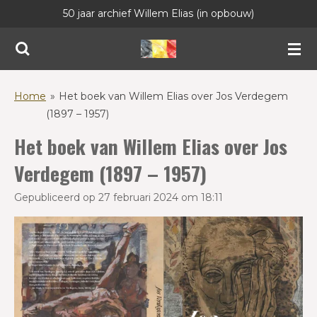
50 jaar archief Willem Elias (in opbouw)
Ga
direct
naar
de
hoofdinhoud
Home
»
Het boek van Willem Elias over Jos Verdegem
(1897 – 1957)
Het boek van Willem Elias over Jos
Verdegem (1897 – 1957)
Gepubliceerd op 27 februari 2024 om 18:11