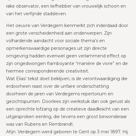
rake observator, een liefhebber van vrouwelijk schoon en
van het verfijnde stadsleven.
Het oeuvre van Verdegem kenmerkt zich inderdaad door
een grote verscheidenheid aan onderwerpen. Zijn
volhardende aandacht voor sociale thema’s en
opmerkenswaardige personages uit zijn directe
omgeving hadden evenwel geen verlammend effect op
zijn ongedwongen flamboyante “manière de vivre” en de
hiermee corresponderende creativiteit.
Wat Elias’ tekst doet beklijven, is de verontwaardiging die
erdoorheen raast over de unfaire onderschatting
doorheen de jaren van Verdegems repertorium en
gezichtspunten. Doorlees zijn werkstuk dan ook gerust als
een oprechte lofzang op de creatieve daadkracht van een
uitgesproken eenling, die tevens een groot bewonderaar
was van Rubens en Rembrandt.
Afijn. Verdegem werd geboren te Gent op 3 mei 1897. Hij