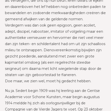
als Verdegem, die ons op hun beurt leren dwars te kijken
en daarenboven het lef hebben nog onbetreden paden te
bewandelen en zodoende merkwaardigheden creëren die
gemeend afwijken van de geldende normen.
Verdegem was dan ook geen epigoon, geen acoliet,
adept, discipel, nabootser, imitator of volgeling maar een
authentieke vernieuwer en hervormer die niet veel meer
dan zijn teken- en schildertalent had om uit zijn schaalloos
milieu te ontsnappen. Dienovereenkomstig bijwijlen zijn
gezicht poederde, aansluitend met zwier een grote
kapmantel omsloeg (als een regelrechte steedse
seigneur) om daarna met licht wiegelende stap door de
straten van zijn geboortestad te flaneren.
Doe maar, we zien wel, moet hij gedacht hebben.
Nu ja. Sedert begin 1909 was hij leerling aan de Gentse
Academie voor Schone Kunsten, maar begin augustus
1914 meldde hij zich als oorlogsvrijwilliger bij de
Compagnie van de Vierde Jagers te voet. Op 23 oktober