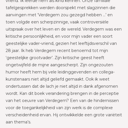
vriend. Ik leerde hem als kind kennen. Onze familiale
tafelgesprekken werden doorspekt met slagzinnen die
aanvingen met ‘Verdegem zou gezegd hebben …’ en
toen volgde een scherpzinnige, vaak controversiële
uitspraak over het leven en de wereld. Verdegem was een
kritische persoonlijkheid, en voor mijn vader een soort
geestelijke vader-vriend, gezien het leeftijdsverschil van
28 jaar. Ik heb Verdegem recent benoemd tot mijn
‘geestelijke grootvader’. Zijn kritische geest heeft
ongetwijfeld de mijne aangescherpt. Zijn ongezouten
humor heeft hem bij vele leidinggevenden en collega-
kunstenaars niet altijd geliefd gemaakt. Ook ik weet
ondertussen dat de lach je niet altijd in dank afgenomen
wordt. Kan dit boek verandering brengen in de perceptie
van het oeuvre van Verdegem? Een van de hindernissen
voor de toegankelijkheid van zijn werk is de complexe
verscheidenheid ervan. Hij ontwikkelde een grote variëteit
aan thema’s.