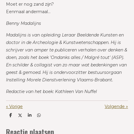
Moet er nog zand zijn?
Eenmaal andermaal…
Benny Madalijns
Madalijns is van opleiding Leraar Beeldende Kunsten en
doctor in de Archeologie & Kunstwetenschappen. Hij is
schrijver van amper te publiceren verhalen over denken &
doen, zoals het boek 'Ondanks alles / Malgré tout' (ASP).
En schilder & collagist van zo maar wat bedenkingen van
geest & gemoed. Hij is ondervoorzitter bestuursorgaan
Instelling Morele Dienstverlening Vlaams-Brabant.
Redactie van het boek: Kathleen Van Nuffel
«
Vorige
Volgende
»
D
D
S
D
e
e
h
e
l
e
a
l
Reactie plaatsen
e
l
r
e
n
e
n