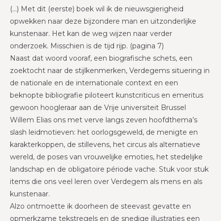
(…) Met dit (eerste) boek wil ik de nieuwsgierigheid
opwekken naar deze bijzondere man en uitzonderlijke
kunstenaar. Het kan de weg wijzen naar verder
onderzoek. Misschien is de tijd rijp. (pagina 7)
Naast dat woord vooraf, een biografische schets, een
zoektocht naar de stijlkenmerken, Verdegems situering in
de nationale en de internationale context en een
beknopte bibliografie piloteert kunstcriticus en emeritus
gewoon hoogleraar aan de Vrije universiteit Brussel
Willem Elias ons met verve langs zeven hoofdthema’s
slash leidmotieven: het oorlogsgeweld, de menigte en
karakterkoppen, de stillevens, het circus als alternatieve
wereld, de poses van vrouwelijke emoties, het stedelijke
landschap en de obligatoire période vache. Stuk voor stuk
items die ons veel leren over Verdegem als mens en als
kunstenaar.
Alzo ontmoette ik doorheen de steevast gevatte en
opmerkzame tekstregels en de snedige illustraties een