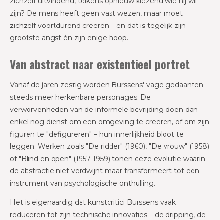
zichzelf uitvindend, telkens opnieuw kiezend wie hij wil
zijn? De mens heeft geen vast wezen, maar moet
zichzelf voortdurend creëren – en dat is tegelijk zijn
grootste angst én zijn enige hoop.
Van abstract naar existentieel portret
Vanaf de jaren zestig worden Burssens' vage gedaanten
steeds meer herkenbare personages. De
verworvenheden van de informele bevrijding doen dan
enkel nog dienst om een omgeving te creëren, of om zijn
figuren te "defigureren" – hun innerlijkheid bloot te
leggen. Werken zoals "De ridder" (1960), "De vrouw" (1958)
of "Blind en open" (1957-1959) tonen deze evolutie waarin
de abstractie niet verdwijnt maar transformeert tot een
instrument van psychologische onthulling.
Het is eigenaardig dat kunstcritici Burssens vaak
reduceren tot zijn technische innovaties – de dripping, de