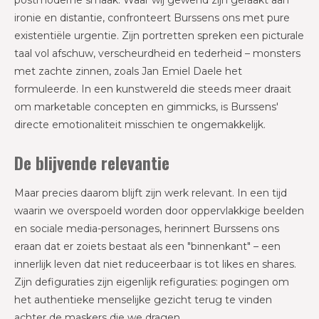
postmoderne smaak. Waar wij gewend zijn geraakt aan
ironie en distantie, confronteert Burssens ons met pure
existentiële urgentie. Zijn portretten spreken een picturale
taal vol afschuw, verscheurdheid en tederheid – monsters
met zachte zinnen, zoals Jan Emiel Daele het
formuleerde. In een kunstwereld die steeds meer draait
om marketable concepten en gimmicks, is Burssens'
directe emotionaliteit misschien te ongemakkelijk.
De blijvende relevantie
Maar precies daarom blijft zijn werk relevant. In een tijd
waarin we overspoeld worden door oppervlakkige beelden
en sociale media-personages, herinnert Burssens ons
eraan dat er zoiets bestaat als een "binnenkant" – een
innerlijk leven dat niet reduceerbaar is tot likes en shares.
Zijn defiguraties zijn eigenlijk refiguraties: pogingen om
het authentieke menselijke gezicht terug te vinden
achter de maskers die we dragen.