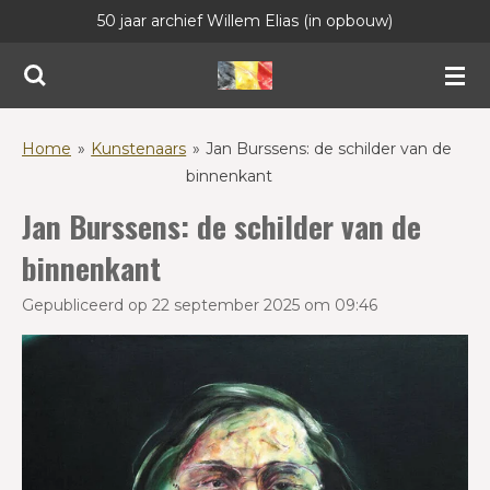
50 jaar archief Willem Elias (in opbouw)
Ga
direct
naar
de
hoofdinhoud
Home
»
Kunstenaars
»
Jan Burssens: de schilder van de
binnenkant
Jan Burssens: de schilder van de
binnenkant
Gepubliceerd op 22 september 2025 om 09:46