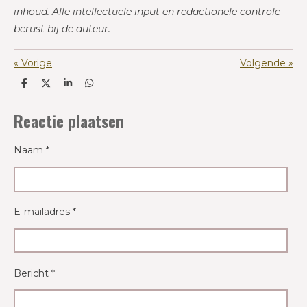
inhoud. Alle intellectuele input en redactionele controle
berust bij de auteur.
«
Vorige
Volgende
»
D
D
S
D
e
e
h
e
l
e
a
l
Reactie plaatsen
e
l
r
e
n
e
n
Naam *
E-mailadres *
Bericht *