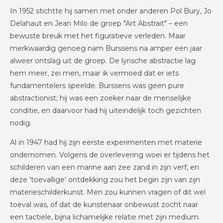
In 1952 stichtte hij samen met onder anderen Pol Bury, Jo
Delahaut en Jean Milo de groep "Art Abstrait" – een
bewuste breuk met het figuratieve verleden. Maar
merkwaardig genoeg nam Burssens na amper een jaar
alweer ontslag uit de groep. De lyrische abstractie lag
hem meer, zei men, maar ik vermoed dat er iets
fundamentelers speelde. Burssens was geen pure
abstractionist; hij was een zoeker naar de menselijke
conditie, en daarvoor had hij uiteindelijk toch gezichten
nodig.
Al in 1947 had hij zijn eerste experimenten met materie
ondernomen. Volgens de overlevering woei er tijdens het
schilderen van een marine aan zee zand in zijn verf, en
deze 'toevallige' ontdekking zou het begin zijn van zijn
materieschilderkunst. Men zou kunnen vragen of dit wel
toeval was, of dat de kunstenaar onbewust zocht naar
een tactiele, bijna lichamelijke relatie met zijn medium.